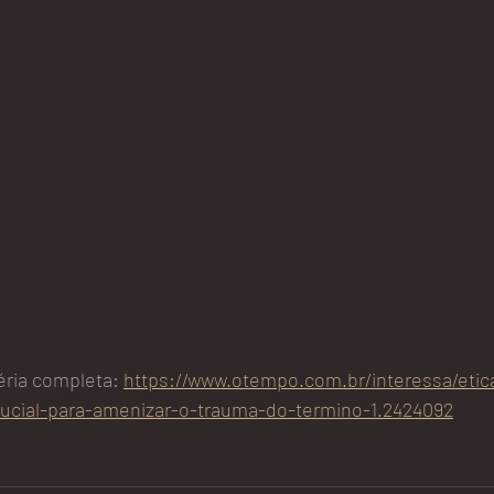
éria completa: 
https://www.otempo.com.br/interessa/etic
rucial-para-amenizar-o-trauma-do-termino-1.2424092