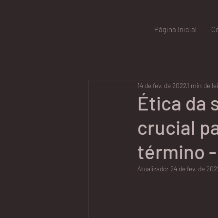
Página Inicial
C
14 de fev. de 2022
1 min de le
Ética da 
crucial p
término -
Atualizado:
24 de fev. de 202