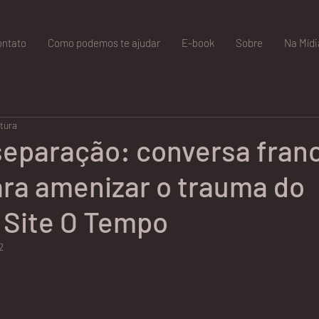
ontato
Como podemos te ajudar
E-book
Sobre
Na Mídi
itura
separação: conversa fran
ara amenizar o trauma do
 Site O Tempo
2