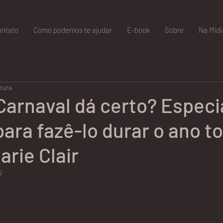
ontato
Como podemos te ajudar
E-book
Sobre
Na Mídi
itura
arnaval dá certo? Especi
para fazê-lo durar o ano to
arie Clair
2