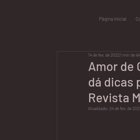
Página Inicial
C
14 de fev. de 2022
1 min de le
Amor de C
dá dicas 
Revista M
Atualizado:
24 de fev. de 202