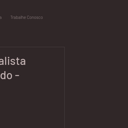
a
Trabalhe Conosco
alista
do -