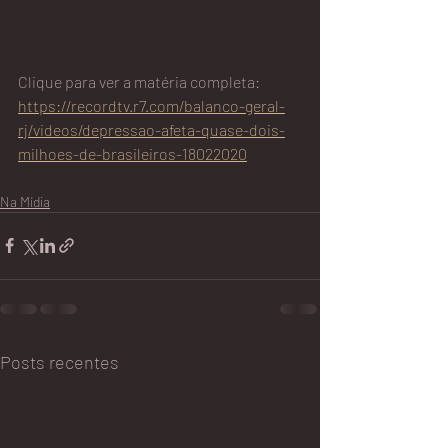
Clique para ver a matéria completa: 
https://recordtv.r7.com/balanco-geral-
rj/videos/depressao-afeta-quase-dois-
milhoes-de-brasileiros-18022020
Na Mídia
Posts recentes