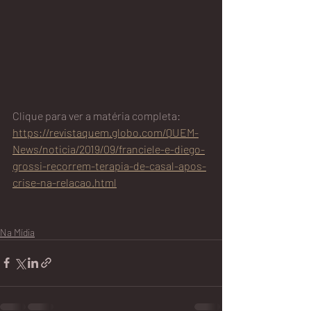
Clique para ver a matéria completa: 
https://revistaquem.globo.com/QUEM-
News/noticia/2019/09/franciele-e-diego-
grossi-recorrem-terapia-de-casal-apos-
crise-na-relacao.html
Na Mídia