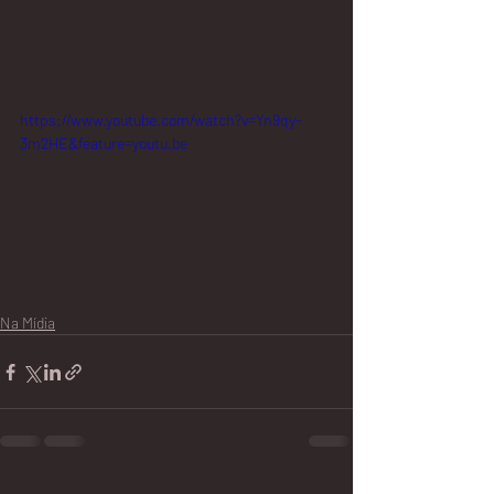
https://www.youtube.com/watch?v=Yn9qy-
3m2HE&feature=youtu.be
Na Mídia