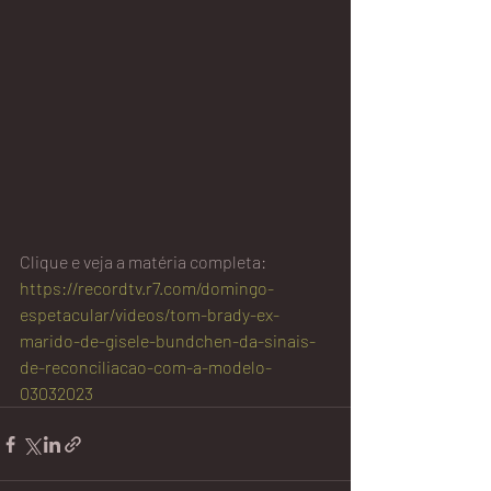
Clique e veja a matéria completa: 
https://recordtv.r7.com/domingo-
espetacular/videos/tom-brady-ex-
marido-de-gisele-bundchen-da-sinais-
de-reconciliacao-com-a-modelo-
03032023