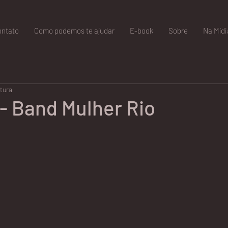
ontato
Como podemos te ajudar
E-book
Sobre
Na Mídi
itura
- Band Mulher Rio