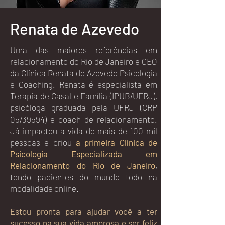
Renata de Azevedo
Uma das maiores referências em
relacionamento do Rio de Janeiro e CEO
da Clínica Renata de Azevedo Psicologia
e Coaching. Renata é especialista em
Terapia de Casal e Família (IPUB/UFRJ),
psicóloga graduada pela UFRJ (CRP
05/39594) e coach de relacionamento.
Já impactou a vida de mais de 100 mil
pessoas e criou
a primeira Clínica de
Psicologia Especializada em
Relacionamento do Rio de Janeiro
,
tendo pacientes do mundo todo na
modalidade online.
Estou pronta para ajudar você a ter
sucesso na sua vida amorosa e ser feliz