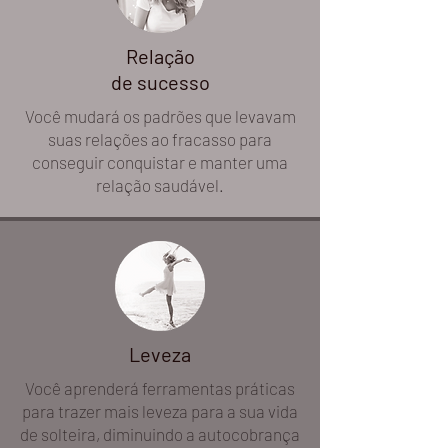
Relação
de sucesso
Você mudará os padrões que levavam
suas relações ao fracasso para
conseguir conquistar e manter uma
relação saudável.
Leveza
Você aprenderá ferramentas práticas
para trazer mais leveza para a sua vida
de solteira, diminuindo a autocobrança