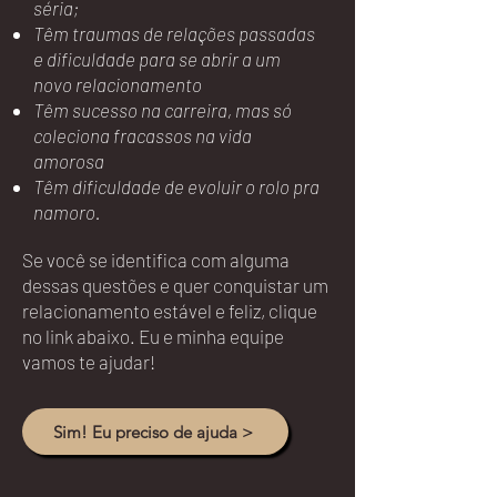
séria;
Têm traumas de relações passadas
e dificuldade para se abrir a um
novo relacionamento
Têm sucesso na carreira, mas só
coleciona fracassos na vida
amorosa
Têm dificuldade de evoluir o rolo pra
namoro.
Se você se identifica com alguma
dessas questões e quer conquistar um
relacionamento estável e feliz, clique
no link abaixo. Eu e minha equipe
vamos te ajudar!
Sim! Eu preciso de ajuda >