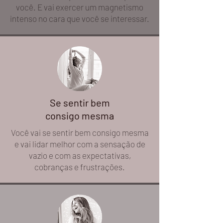
você. E vai exercer um magnetismo
intenso no cara que você se interessar.
Se sentir bem
consigo mesma
Você vai se sentir bem consigo mesma
e vai lidar melhor com a sensação de
vazio e com as expectativas,
cobranças e frustrações.