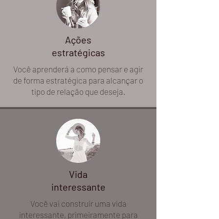
Ações
estratégicas
Você aprenderá a como pensar e agir
de forma estratégica para alcançar o
tipo de relação que deseja.
Vida
interessante
Você vai construir uma vida
interessante, primeiramente para