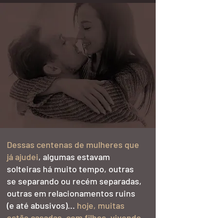
Dessas centenas de mulheres que
já ajudei
, algumas estavam
solteiras há muito tempo
, outras
se separando ou recém separadas,
outras em relacionamentos ruins
(e até abusivos)...
hoje, muitas
estão casadas, com filhos, vivendo