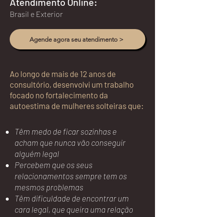
Atendimento Online:
Brasil e Exterior
Agende agora seu atendimento >
Ao longo de mais de 12 anos de
consultório, desenvolvi um trabalho
focado no fortalecimento da
autoestima de mulheres solteiras que:
Têm medo de ficar sozinhas e
acham que nunca vão conseguir
alguém legal​
Percebem que os seus
relacionamentos sempre tem os
mesmos problemas
Têm dificuldade de encontrar um
cara legal, que queira uma relação