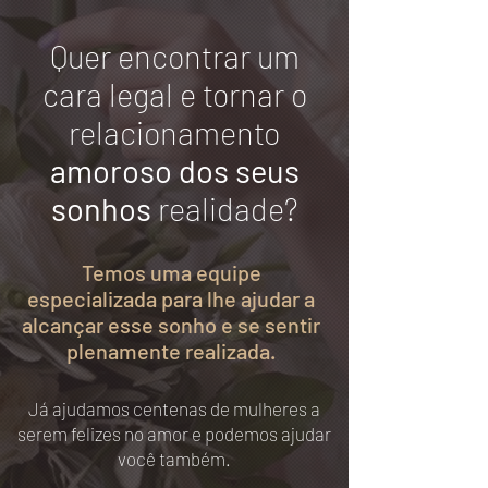
Quer encontrar um
cara legal e tornar o
relacionamento
amoroso dos seus
sonhos
realidade?
Temos uma equipe
especializada para lhe ajudar a
alcançar esse sonho e se sentir
plenamente realizada.
Já ajudamos centenas de mulheres a
serem felizes no amor e podemos ajudar
você também.