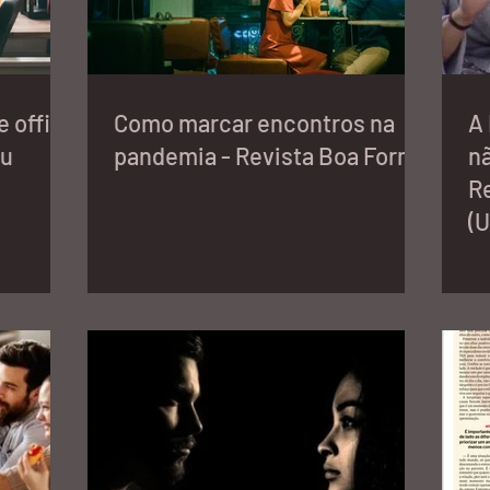
 office
Como marcar encontros na
A
Eu
pandemia - Revista Boa Forma
nã
Re
(