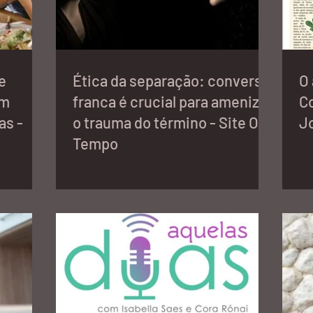
e
Ética da separação: conversa
O
em
franca é crucial para amenizar
Co
as -
o trauma do término - Site O
Jo
Tempo