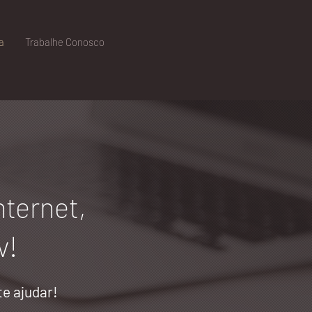
a
Trabalhe Conosco
nternet,
v!
te ajudar!