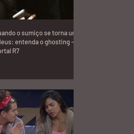
uando o sumiço se torna um
eus: entenda o ghosting -
rtal R7