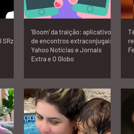
'Boom' da traição: aplicativo
Té
l SRzd
de encontros extraconjugais -
re
Yahoo Notícias e Jornais
Fe
Extra e O Globo