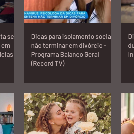
ta ser
Dicas para isolamento social
Di
a em
não terminar em divórcio -
du
ícias
Programa Balanço Geral
In
(Record TV)