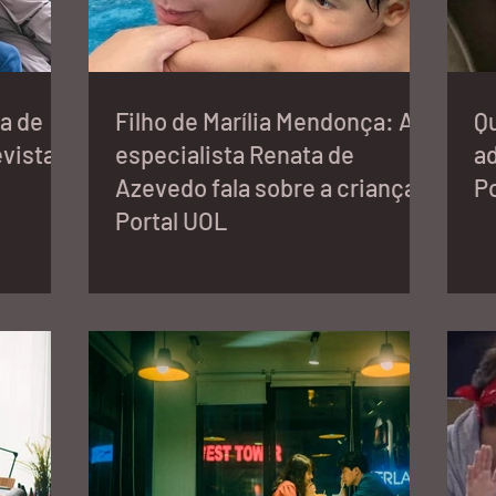
a de
Filho de Marília Mendonça: A
Q
evista
especialista Renata de
ad
Azevedo fala sobre a criança -
Po
Portal UOL