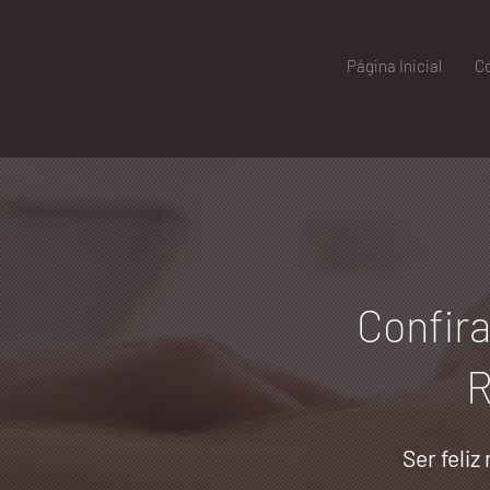
Página Inicial
C
Confira
R
Ser feliz