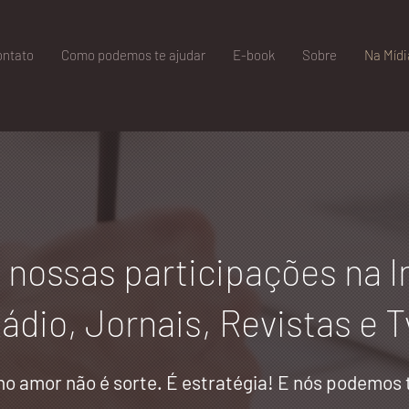
ontato
Como podemos te ajudar
E-book
Sobre
Na Mídi
 nossas participações na I
ádio, Jornais, Revistas e T
 no amor não é sorte. É estratégia! E nós podemos 