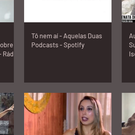
Tô nem aí - Aquelas Duas
A
obre o
Podcasts - Spotify
Su
- Rádio
Is