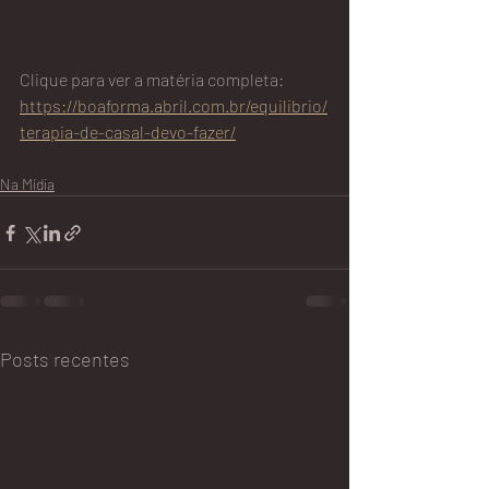
Clique para ver a matéria completa: 
https://boaforma.abril.com.br/equilibrio/
terapia-de-casal-devo-fazer/
Na Mídia
Posts recentes