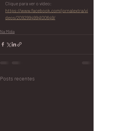
Clique para ver o vídeo: 
https://www.facebook.com/jornalextra/vi
deos/2092994994100649/
Na Mídia
Posts recentes