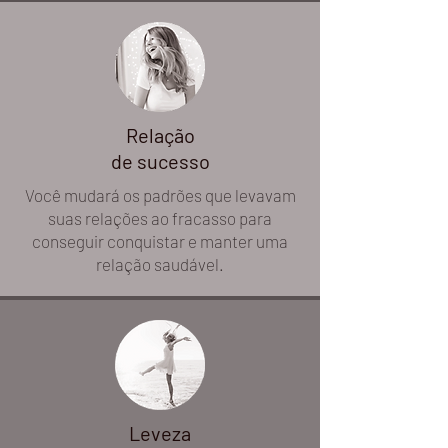
Relação
de sucesso
Você mudará os padrões que levavam
suas relações ao fracasso para
conseguir conquistar e manter uma
relação saudável.
Leveza