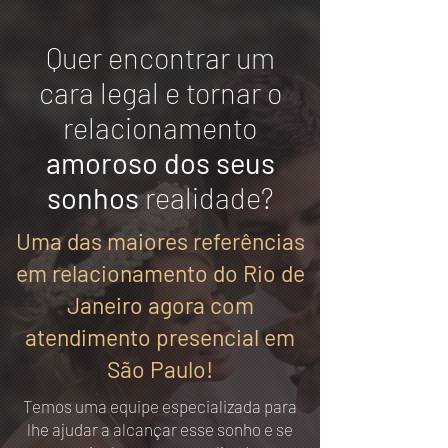
Quer encontrar um
cara legal e tornar o
relacionamento
amoroso dos seus
sonhos
realidade?
Uma das maiores referências
em relacionamento do Rio de
Janeiro agora com
atendimento presencial em
São Paulo!
Temos uma equipe especializada para
lhe ajudar a alcançar esse sonho e se