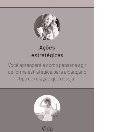
Ações
estratégicas
Você aprenderá a como pensar e agir
de forma estratégica para alcançar o
tipo de relação que deseja.
Vida