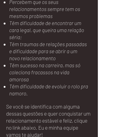
Percebem que os seus
relacionamentos sempre tem os
mesmos problemas
Têm dificuldade de encontrar um
cara legal, que queira uma relação
séria;
Têm traumas de relações passadas
e dificuldade para se abrir a um
novo relacionamento
Têm sucesso na carreira, mas só
coleciona fracassos na vida
amorosa
Têm dificuldade de evoluir o rolo pra
namoro.
Se você se identifica com alguma
dessas questões e quer conquistar um
relacionamento estável e feliz, clique
no link abaixo. Eu e minha equipe
vamos te ajudar!