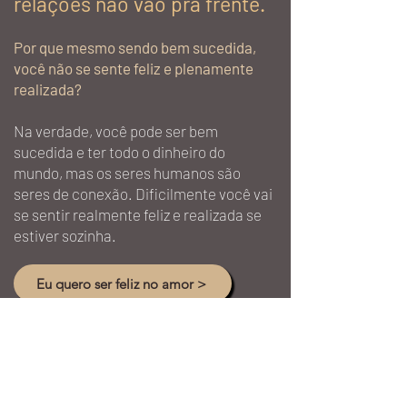
relações não vão pra frente.
Por que mesmo sendo bem sucedida,
você não se sente feliz e plenamente
realizada?
Na verdade, você pode ser bem
sucedida e ter todo o dinheiro do
mundo, mas os seres humanos são
seres de conexão. Dificilmente você vai
se sentir realmente feliz e realizada se
estiver sozinha.
Eu quero ser feliz no amor >