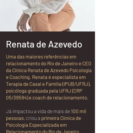
Renata de Azevedo
Uma das maiores referências em
relacionamento do Rio de Janeiro e CEO
da Clínica Renata de Azevedo Psicologia
e Coaching. Renata é especialista em
Terapia de Casal e Família (IPUB/UFRJ),
psicóloga graduada pela UFRJ (CRP
05/39594) e coach de relacionamento.
Já impactou a vida de mais de
100 mil
pessoas
, criou a
primeira Clínica de
Psicologia Especializada em
Relacionamento do Rio de Janeiro
,