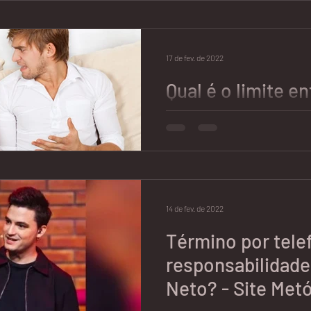
Crescemos bombardeados de m
filmes onde o casal sempre ter
perguntando no almoço de...
17 de fev. de 2022
Qual é o limite en
defeitos do outro
relação?
Que todos têm defeitos e qua
até que ponto você deve aceita
que é melhor terminar...
14 de fev. de 2022
Término por tele
responsabilidade 
Neto? - Site Met