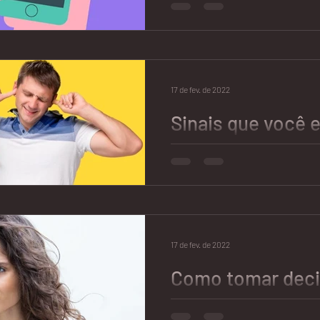
Notícias e Jornai
Clique para ver a matéria comp
https://extra.globo.com/notic
aplicativo-de-encontros-extr
17 de fev. de 2022
Sinais que você 
Relacionamento 
Você sente que não pode ser 
Seu namorado/marido vive am
que tem sorte dele estar...
17 de fev. de 2022
Como tomar deci
como eu tomei u