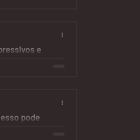
minha vida
arefa fácil pra mim. Talvez
ibra ou porque minha mãe é
pressivos e
 antigripal e xarope sem
eça a ter sintomas de
cesso pode
lacionamento