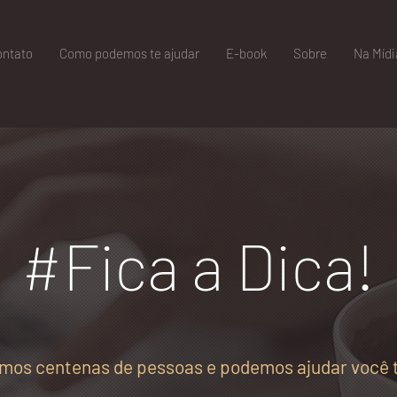
ontato
Como podemos te ajudar
E-book
Sobre
Na Mídi
#Fica a Dica!
amos centenas de pessoas e podemos ajudar você