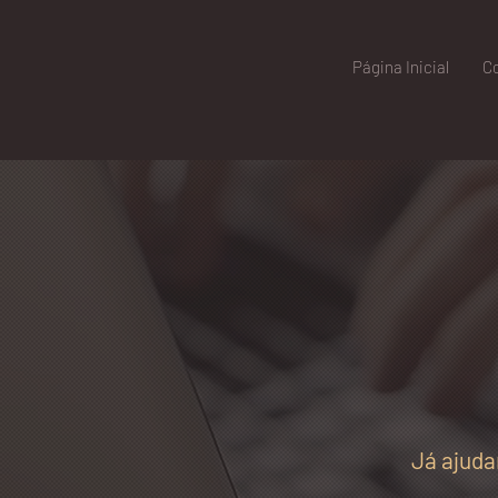
Página Inicial
C
Já ajud