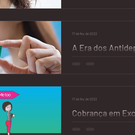
mais difíceis da 
Tomar decisões nunca foi uma t
seja porque eu tenho lua em l
muito indecisa e eu...
17 de fev. de 2022
A Era dos Antide
Ansiolíticos
Não, não falo de você que toma
prescrição médica quando com
resfriado. Esse texto é para...
17 de fev. de 2022
Cobrança em Ex
Acabar com o Re