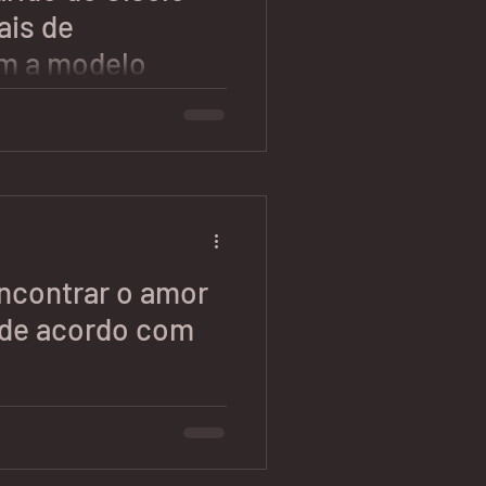
ais de
om a modelo
ta:
ngo-espetacular/videos/tom-
ndchen-da-sinais-de-...
contrar o amor
de acordo com
leta:
ude/bem-
o-como-encontrar-o-amor-