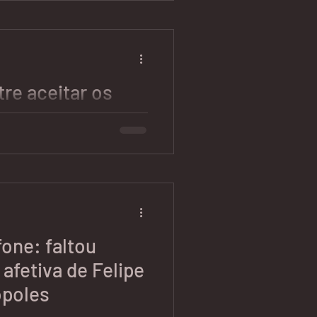
úsicas falando de amor,
mina junto e com aquela tia
tre aceitar os
 ou terminar a
lidades, todo mundo sabe. Mas
r os defeitos do outro?Será
fone: faltou
afetiva de Felipe
ópoles