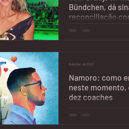
Bündchen, dá sin
reconciliação c
Clique e veja a matéria comple
https://recordtv.r7.com/domi
brady-ex-marido-de-gisele-bu
8 de mar. de 2023
Namoro: como en
neste momento, 
dez coaches
Clique para ver a matéria comp
https://oglobo.globo.com/sa
estar/noticia/2023/03/namor