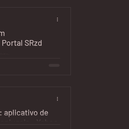
um
 Portal SRzd
leta:
como-terminar-um-
: aplicativo de
onjugais - Yahoo