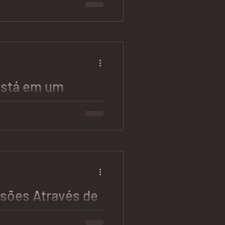
s Extra e O Globo
leta:
ias/rio/boom-da-traicao-
aconjugais-ve-numero...
está em um
Tóxico
você no seu relacionamento?
eaçando terminar? Você acha
sões Através de
ma das decisões