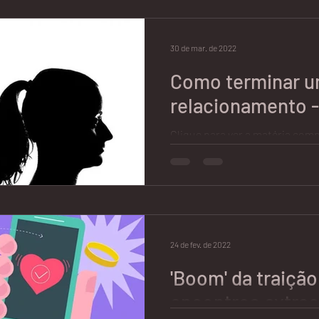
neste-momento-d...
30 de mar. de 2022
Como terminar 
relacionamento -
Clique para ver a matéria comp
https://www.srzd.com/geral/
relacionamento/
24 de fev. de 2022
'Boom' da traição
encontros extrac