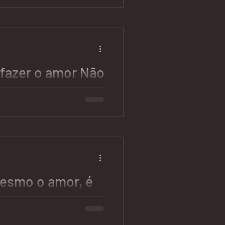
o de casamento depois de
ctativas que não se
amento e...
fazer o amor Não
m o Verão.
a paixão arrebatadora que
em um lugar paradisíaco? E
.
esmo o amor, é
eliz sozinho…