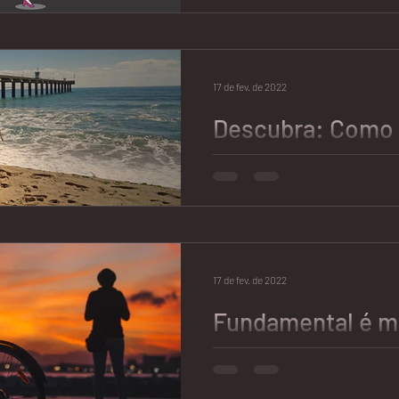
Quem nunca esperou um pedid
anos de namoro e cobrou expe
concretizaram em um relacion
17 de fev. de 2022
Descubra: Como 
Acabar Junto co
Quem nunca sonhou com aquel
surge em meio às suas férias 
quando você encontra aquela..
17 de fev. de 2022
Fundamental é m
impossível ser f
Será?